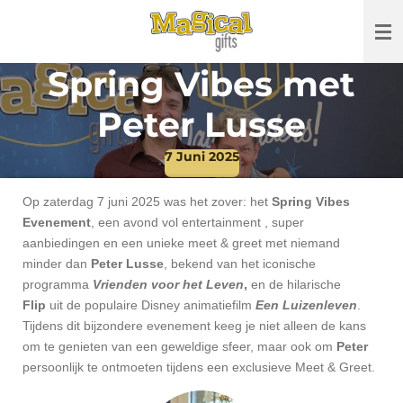
Ga
direct
naar
Spring Vibes met
de
hoofdinhoud
Peter Lusse
7 Juni 2025
Op zaterdag 7 juni 2025 was het zover: het
Spring Vibes
Evenement
, een avond vol entertainment , super
aanbiedingen en een unieke meet & greet met niemand
minder dan
Peter Lusse
, bekend van het iconische
programma
Vrienden voor het Leven
,
en de hilarische
Flip
uit de populaire Disney animatiefilm
Een Luizenleven
.
Tijdens dit bijzondere evenement keeg je niet alleen de kans
om te genieten van een geweldige sfeer, maar ook om
Peter
persoonlijk te ontmoeten tijdens een exclusieve Meet & Greet.