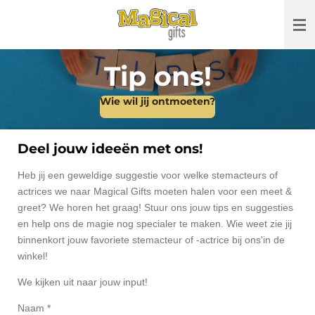
Ga
direct
naar
de
Tip ons!
hoofdinhoud
Wie wil jij ontmoeten?
Deel jouw ideeën met ons!
Heb jij een geweldige suggestie voor welke stemacteurs of
actrices we naar Magical Gifts moeten halen voor een meet &
greet? We horen het graag! Stuur ons jouw tips en suggesties
en help ons de magie nog specialer te maken. Wie weet zie jij
binnenkort jouw favoriete stemacteur of -actrice bij ons'in de
winkel!
We kijken uit naar jouw input!
Naam *